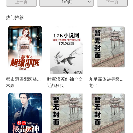
上一页
1/0页
下一页
热门推荐
都市逍遥邪医林辰苏夕然
叶军浪苏红袖全文
九星霸体诀等级说明
木燃
近战狂兵
龙尘