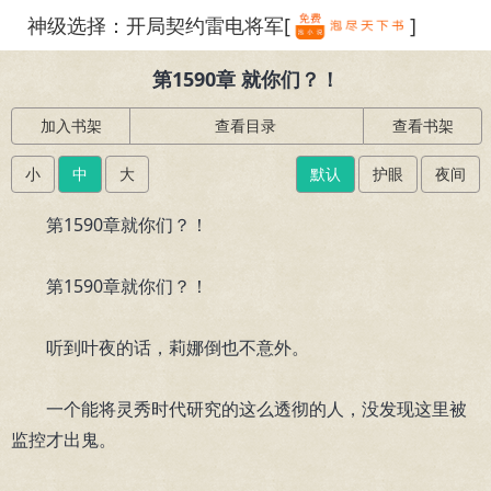
神级选择：开局契约雷电将军[
]
繁体
第1590章 就你们？！
加入书架
查看目录
查看书架
小
中
大
默认
护眼
夜间
第1590章就你们？！
第1590章就你们？！
听到叶夜的话，莉娜倒也不意外。
一个能将灵秀时代研究的这么透彻的人，没发现这里被
监控才出鬼。