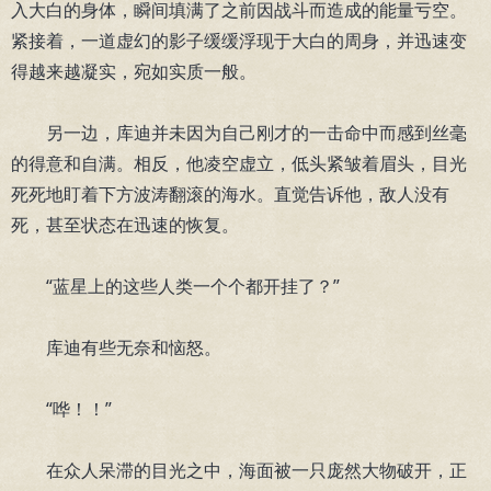
入大白的身体，瞬间填满了之前因战斗而造成的能量亏空。
紧接着，一道虚幻的影子缓缓浮现于大白的周身，并迅速变
得越来越凝实，宛如实质一般。
另一边，库迪并未因为自己刚才的一击命中而感到丝毫
的得意和自满。相反，他凌空虚立，低头紧皱着眉头，目光
死死地盯着下方波涛翻滚的海水。直觉告诉他，敌人没有
死，甚至状态在迅速的恢复。
“蓝星上的这些人类一个个都开挂了？”
库迪有些无奈和恼怒。
“哗！！”
在众人呆滞的目光之中，海面被一只庞然大物破开，正