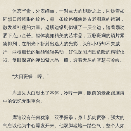
体态华贵，外表绚丽，一对巨大的翅膀之上，闪烁着如
同烈日般耀眼的纹路，每一条纹路都像是古老图腾的镌刻，
散发着神秘的力量。翅膀边缘则似镶了一层金边，随着扇动
洒下点点金芒。躯体犹如精美的艺术品，五彩斑斓的鳞片紧
凑排列，在阳光下折射出迷人的光彩，头部小巧却不失威
严，两根细长的触须轻轻晃动，好似探测周围危险的精密仪
器。复眼深邃的宛如紫水晶一般，透着无尽的智慧与冷峻。
“大日斑蝶，哼。”
库迪见大白献出了本体，冷哼一声，眼前的景象跟脑海
中的记忆无限重合。
库迪没有任何犹豫，双手握拳，身上肌肉贲张，强大的
气息以他为中心爆发开来。他双脚猛地一踏空气，整个人如