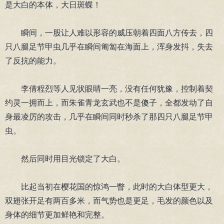
是大白的本体，大日斑蝶！
瞬间，一股让人难以形容的威压朝着四面八方传去，四
只八腿足节甲虫几乎在瞬间匍匐在海面上，浑身发抖，失去
了反抗的能力。
李倩程烈等人见状眼睛一亮，没有任何犹豫，控制着契
约灵一拥而上，而朱雀青龙玄武也不是傻子，全都发动了自
身最凌厉的攻击，几乎在瞬间同时秒杀了那四只八腿足节甲
虫。
然后同时用目光锁定了大白。
比起当初在樱花国的惊鸿一瞥，此时的大白体型更大，
双翅张开足有两百多米，而气势也是更足，毛发的颜色以及
身体的细节更加鲜艳和完整。