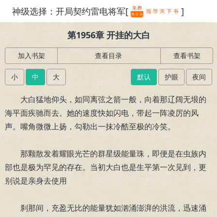
神级选择：开局契约雷电将军[
]
繁体
第1956章 开挂的大白
加入书架
查看目录
查看书架
小
中
大
默认
护眼
夜间
大白猛地仰头，如同离弦之箭一般，向着那辽阔无垠的
海平面疾驰而去。她的速度快如闪电，带起一阵凌厉的风
声。嘴角微微上扬，勾勒出一抹冷酷至极的冷笑。
那颗散发着耀眼光芒的群星级能量珠，即便是在虫族内
部也是极为罕见的存在。当初大白也是生平第一次见到，更
别说是亲身去使用
刹那间，充盈无比的能量犹如汹涌澎湃的洪流，迅速涌