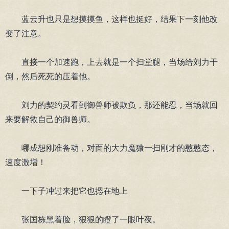
蓝云升也只是想摸摸鱼，这样也挺好，结果下一刻他改
变了注意。
直接一个加速跑，上去就是一个扫堂腿，当场给刘力干
倒，然后死死的压着他。
刘力的契约灵看到御兽师被欺负，那还能忍，当场就回
来要解救自己的御兽师。
哪成想刚准备动，对面的大力魔猿一扫刚才的憨憨态，
速度激增！
一下子冲过来把它也摁在地上
张国栋黑着脸，狠狠的瞪了一眼叶夜。