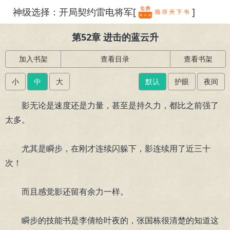
神级选择：开局契约雷电将军[
]
繁体
第52章 进击的蓝云升
加入书架
查看目录
查看书架
小
中
大
默认
护眼
夜间
影无论是速度还是力量，甚至是持久力，都比之前强了
太多。
尤其是瞬步，在刚才连续闪躲下，影连续用了近三十
次！
而且感觉影还留有余力一样。
瞬步的技能书是李倩给叶夜的，张国栋很清楚的知道这