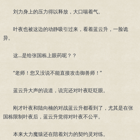
刘力身上的压力得以释放，大口喘着气。
叶夜也被这边的动静吸引过来，看着蓝云升，一脸诡
异。
这...是给张国栋上眼药呢？？
“老师！您又没说不能直接攻击御兽师！”
蓝云升大声的说道，说完还对叶夜眨眨眼。
刚才叶夜和陆向楠的对战蓝云升都看到了，尤其是在张
国栋限制叶夜后，蓝云升觉得对叶夜不公平。
本来大力魔猿还在陪着刘力的契约灵对练。