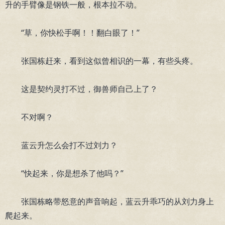
升的手臂像是钢铁一般，根本拉不动。
“草，你快松手啊！！翻白眼了！”
张国栋赶来，看到这似曾相识的一幕，有些头疼。
这是契约灵打不过，御兽师自己上了？
不对啊？
蓝云升怎么会打不过刘力？
“快起来，你是想杀了他吗？”
张国栋略带怒意的声音响起，蓝云升乖巧的从刘力身上
爬起来。