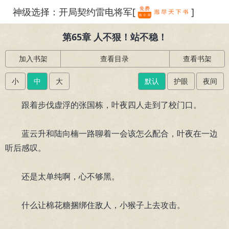
神级选择：开局契约雷电将军[
]
繁体
第65章 人不狠！站不稳！
加入书架
查看目录
查看书架
小
中
大
默认
护眼
夜间
跟着步伐虚浮的张国栋，叶夜四人走到了校门口。
蓝云升和陆向楠一路聊着一会该怎么配合，叶夜在一边
听后感叹。
还是太单纯啊，心不够黑。
什么让棉花糖捆绑住敌人，小猴子上去攻击。