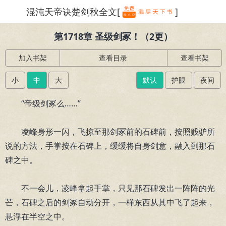
混沌天帝诀楚剑秋全文[
]
繁体
第1718章 圣级剑冢！（2更）
加入书架
查看目录
查看书架
小
中
大
默认
护眼
夜间
“帝级剑冢么……”
凌峰身形一闪，飞掠至那剑冢前的石碑前，按照贱驴所
说的方法，手掌按在石碑上，缓缓将自身剑意，融入到那石
碑之中。
不一会儿，凌峰拿起手掌，只见那石碑发出一阵阵的光
芒，石碑之后的剑冢自动分开，一样东西从其中飞了起来，
悬浮在半空之中。