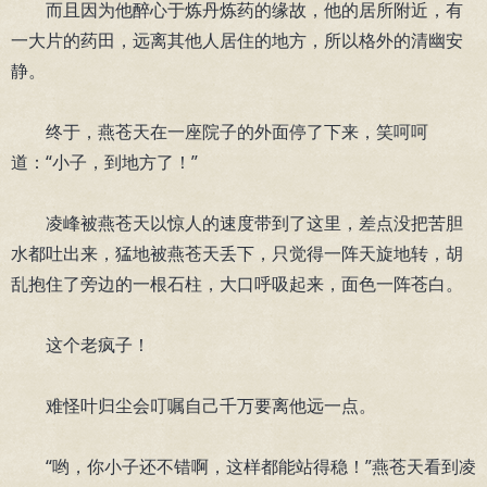
而且因为他醉心于炼丹炼药的缘故，他的居所附近，有
一大片的药田，远离其他人居住的地方，所以格外的清幽安
静。
终于，燕苍天在一座院子的外面停了下来，笑呵呵
道：“小子，到地方了！”
凌峰被燕苍天以惊人的速度带到了这里，差点没把苦胆
水都吐出来，猛地被燕苍天丢下，只觉得一阵天旋地转，胡
乱抱住了旁边的一根石柱，大口呼吸起来，面色一阵苍白。
这个老疯子！
难怪叶归尘会叮嘱自己千万要离他远一点。
“哟，你小子还不错啊，这样都能站得稳！”燕苍天看到凌