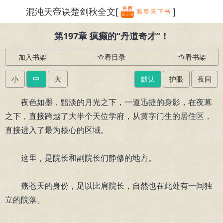
混沌天帝诀楚剑秋全文[
]
繁体
第197章 疯癫的“丹道奇才”！
加入书架
查看目录
查看书架
小
中
大
默认
护眼
夜间
夜色如墨，黯淡的月光之下，一道迅捷的身影，在夜幕
之下，直接跨越了大半个天位学府，从黄字门生的居住区，
直接进入了最为核心的区域。
这里，是院长和副院长们静修的地方。
燕苍天的身份，足以比肩院长，自然也在此处有一间独
立的院落。