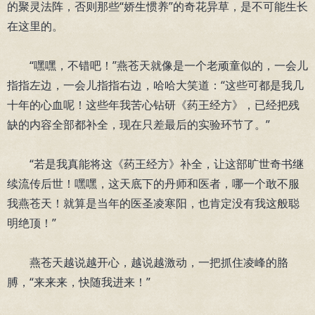
的聚灵法阵，否则那些“娇生惯养”的奇花异草，是不可能生长
在这里的。
“嘿嘿，不错吧！”燕苍天就像是一个老顽童似的，一会儿
指指左边，一会儿指指右边，哈哈大笑道：“这些可都是我几
十年的心血呢！这些年我苦心钻研《药王经方》，已经把残
缺的内容全部都补全，现在只差最后的实验环节了。”
“若是我真能将这《药王经方》补全，让这部旷世奇书继
续流传后世！嘿嘿，这天底下的丹师和医者，哪一个敢不服
我燕苍天！就算是当年的医圣凌寒阳，也肯定没有我这般聪
明绝顶！”
燕苍天越说越开心，越说越激动，一把抓住凌峰的胳
膊，“来来来，快随我进来！”