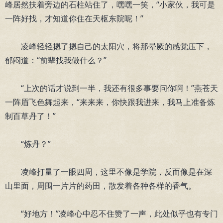
峰居然扶着旁边的石柱站住了，嘿嘿一笑，“小家伙，我可是
一阵好找，才知道你住在天枢东院呢！”
凌峰轻轻摁了摁自己的太阳穴，将那晕厥的感觉压下，
郁闷道：“前辈找我做什么？”
“上次的话才说到一半，我还有很多事要问你啊！”燕苍天
一阵眉飞色舞起来，“来来来，你快跟我进来，我马上准备炼
制百草丹了！”
“炼丹？”
凌峰打量了一眼四周，这里不像是学院，反而像是在深
山里面，周围一片片的药田，散发着各种各样的香气。
“好地方！”凌峰心中忍不住赞了一声，此处似乎也有专门