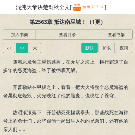
混沌天帝诀楚剑秋全文[
]
繁体
第2563章 抵达南巫域！（1更）
加入书架
查看目录
查看书架
小
中
大
默认
护眼
夜间
随着恶魔领主重伤逃离，在无尽之海上，横行霸道了百
多年的恶魔海盗，终于被彻底瓦解。
开普勒站在甲板之上，看着一把大火将整个恶魔海盗的
老巢彻底烧毁，火光映红了他的脸庞，也映红了苍穹。
热泪滚滚落下，开普勒死死捏紧拳头，那些战死在海神
号上的勇士们，那些跟他一起出生入死的兄弟们，还有他的
亲人们……