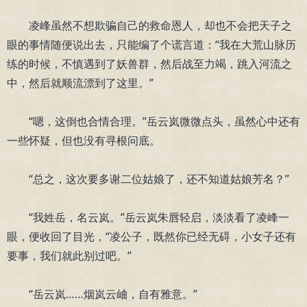
凌峰虽然不想欺骗自己的救命恩人，却也不会把天子之
眼的事情随便说出去，只能编了个谎言道：“我在大荒山脉历
练的时候，不慎遇到了妖兽群，然后战至力竭，跳入河流之
中，然后就顺流漂到了这里。”
“嗯，这倒也合情合理。”岳云岚微微点头，虽然心中还有
一些怀疑，但也没有寻根问底。
“总之，这次要多谢二位姑娘了，还不知道姑娘芳名？”
“我姓岳，名云岚。”岳云岚朱唇轻启，淡淡看了凌峰一
眼，便收回了目光，“凌公子，既然你已经无碍，小女子还有
要事，我们就此别过吧。”
“岳云岚……烟岚云岫，自有雅意。”