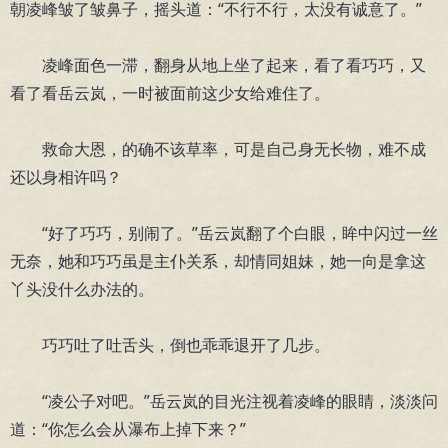
朝凌峰皱了皱鼻子，摇头道：“不行不行，太没有诚意了。”
凌峰面色一滞，翻身从地上坐了起来，看了看巧巧，又
看了看岳云岚，一时被面前这少女给难住了。
救命大恩，的确不该草率，可是自己身无长物，难不成
还以身相许吗？
“好了巧巧，别闹了。”岳云岚翻了个白眼，眸中闪过一丝
无奈，她和巧巧虽是主仆关系，却情同姐妹，她一向是拿这
丫头没什么办法的。
巧巧吐了吐舌头，倒也乖乖退开了几步。
“凌公子对吧。”岳云岚的目光注视着凌峰的眼睛，淡淡问
道：“你怎么会从瀑布上掉下来？”