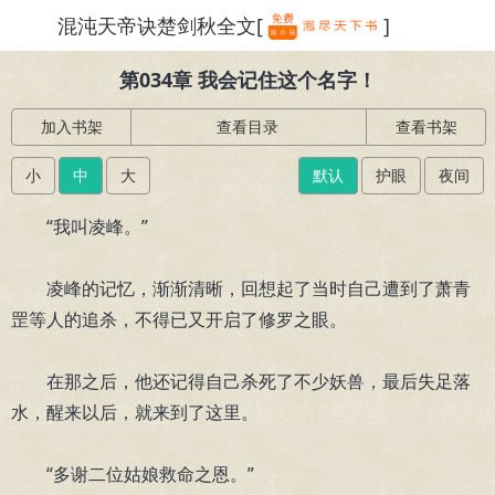
混沌天帝诀楚剑秋全文[
]
繁体
第034章 我会记住这个名字！
加入书架
查看目录
查看书架
小
中
大
默认
护眼
夜间
“我叫凌峰。”
凌峰的记忆，渐渐清晰，回想起了当时自己遭到了萧青
罡等人的追杀，不得已又开启了修罗之眼。
在那之后，他还记得自己杀死了不少妖兽，最后失足落
水，醒来以后，就来到了这里。
“多谢二位姑娘救命之恩。”