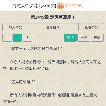
混沌天帝诀楚剑秋全文[
]
繁体
第3419章 定风芭蕉扇！
加入书架
查看目录
查看书架
小
中
大
默认
护眼
夜间
“我有一宝，名曰定风芭蕉扇！”
在众人期待的目光中，程天墉那厮，居然从空间法宝之
中，取出一件类似扇子宝物。
“定风芭蕉扇？”
所有人齐刷刷看向程天墉手中的那把看起来有些巨大
的“扇子”。