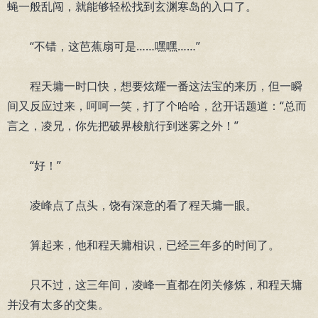
蝇一般乱闯，就能够轻松找到玄渊寒岛的入口了。
“不错，这芭蕉扇可是……嘿嘿……”
程天墉一时口快，想要炫耀一番这法宝的来历，但一瞬
间又反应过来，呵呵一笑，打了个哈哈，岔开话题道：“总而
言之，凌兄，你先把破界梭航行到迷雾之外！”
“好！”
凌峰点了点头，饶有深意的看了程天墉一眼。
算起来，他和程天墉相识，已经三年多的时间了。
只不过，这三年间，凌峰一直都在闭关修炼，和程天墉
并没有太多的交集。