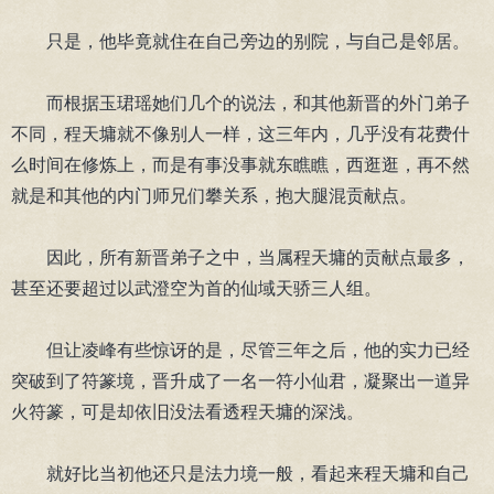
只是，他毕竟就住在自己旁边的别院，与自己是邻居。
而根据玉珺瑶她们几个的说法，和其他新晋的外门弟子
不同，程天墉就不像别人一样，这三年内，几乎没有花费什
么时间在修炼上，而是有事没事就东瞧瞧，西逛逛，再不然
就是和其他的内门师兄们攀关系，抱大腿混贡献点。
因此，所有新晋弟子之中，当属程天墉的贡献点最多，
甚至还要超过以武澄空为首的仙域天骄三人组。
但让凌峰有些惊讶的是，尽管三年之后，他的实力已经
突破到了符篆境，晋升成了一名一符小仙君，凝聚出一道异
火符篆，可是却依旧没法看透程天墉的深浅。
就好比当初他还只是法力境一般，看起来程天墉和自己