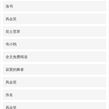
洛书
风会笑
坟土荒草
韦小鸨
全文免费阅读
寂寞的舞者
风会笑
佚名
风会笑