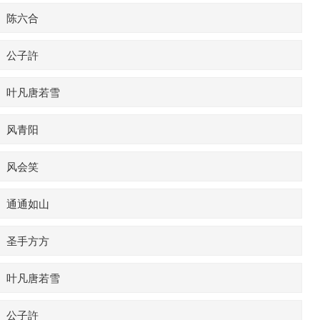
陈六合
公子許
叶凡唐若雪
风青阳
风会笑
通通如山
圣手方方
叶凡唐若雪
公子許