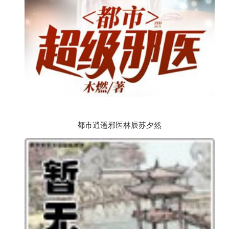
都市逍遥邪医林辰苏夕然