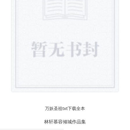
万妖圣祖txt下载全本
林轩慕容倾城
作品集