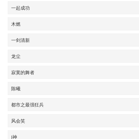
一起成功
木燃
一剑清新
龙尘
寂寞的舞者
陈曦
都市之最强狂兵
风会笑
J神