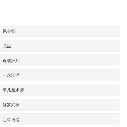
风会笑
龙尘
近战狂兵
一念汪洋
平凡魔术师
修罗武神
心星逍遥