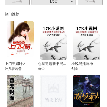
上一页
1/0页
下一页
热门推荐
上门王婿叶凡
心星逍遥新书混沌剑神
小说混沌剑神
叶凡唐若雪
剑尘
剑尘