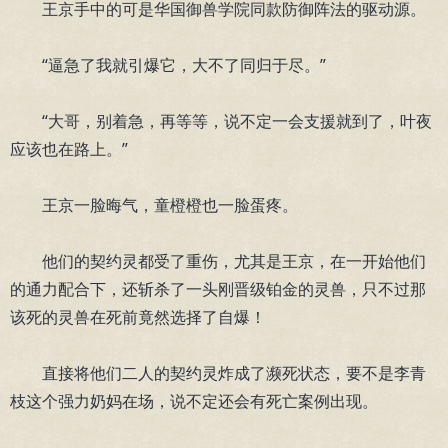
王京手中的可是华国御兽学院同款防御阵法的驱动源。
“逼急了我就引爆它，大不了同归于尽。”
“大哥，别着急，再等等，说不定一会支援就到了，叶夜
应该也在路上。”
王京一脸晦气，童橙橙也一脸蛋疼。
他们的契约灵都受了重伤，尤其是王京，在一开始他们
的通力配合下，还斩杀了一头刚晋级铂金的灵兽，只不过那
该死的灵兽在死前竟然选择了自爆！
直接将他们二人的契约灵炸成了濒死状态，要不是李青
枝这个强力奶妈在场，说不定还会有死亡案例出现。