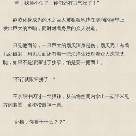
“草，我顶不住了，你们还有力气没了！”
赵凌化身成为的水之巨人被狠狠地摔在溶洞的墙壁上，
发出巨大的声响，同时对着身后的众人说道。
只见他面前，一只巨大的扇贝浑身是伤，扇贝壳上有着
几处破裂，扇贝后面还有着一些海洋生物对着众人虎视眈
眈，如果不是溶洞过于狭窄，怕是要一拥而上。
“不行就跟它拼了！”
王京眼中闪过一丝狠辣，从储物空间内拿出一架半米见
方的装置，童橙橙眼神一禀。
“卧槽，你要干什么？？”