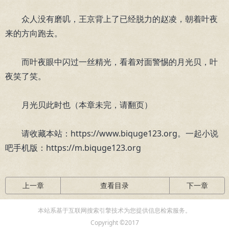
众人没有磨叽，王京背上了已经脱力的赵凌，朝着叶夜
来的方向跑去。
而叶夜眼中闪过一丝精光，看着对面警惕的月光贝，叶
夜笑了笑。
月光贝此时也（本章未完，请翻页）
请收藏本站：https://www.biquge123.org。一起小说
吧手机版：https://m.biquge123.org
上一章
查看目录
下一章
本站系基于互联网搜索引擎技术为您提供信息检索服务。
Copyright ©2017