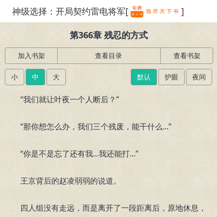
神级选择：开局契约雷电将军[
]
繁体
第366章 残忍的方式
加入书架
查看目录
查看书架
小
中
大
默认
护眼
夜间
“我们就让叶夜一个人断后？”
“那你想怎么办，我们三个残废，能干什么...”
“你是不是忘了还有我...我还能打...”
王京背后的赵凌弱弱的说道。
四人组没有走远，而是离开了一段距离后，原地休息，