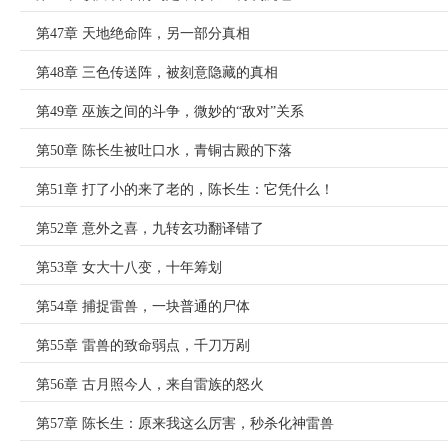
第47章 天地绝命阵，另一部分真相
第48章 三色传送阵，被刻意隐藏的真相
第49章 巫族之间的斗争，微妙的“敌对”关系
第50章 陈长生被吐口水，青铜古殿的下落
第51章 打了小的来了老的，陈长生：它凭什么！
第52章 意外之喜，九转玄功翻译错了
第53章 女大十八变，十年筹划
第54章 捕捉雷兽，一块普通的尸体
第55章 雷兽的致命弱点，千刀万剐
第56章 古月照今人，来自雷族的怒火
第57章 陈长生：原来我这么厉害，秒杀化神雷兽