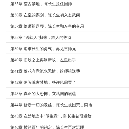
第35章 荒古禁地，陈长生担任国师
第36章 左皇的谋划，陈长生初入玄武阁
第37章 给师祖送葬，陈长生和左皇的交易
第38章 “送葬人”归来，故人的等待
第39章 追求长生的勇气，再见三师兄
第40章 旧坟之上再添新坟，左皇出手
第41章 落花有意流水无情，给师祖送葬
第42章 硬闯荒古禁地，些许风霜罢了
第43章 真正的大恐怖，玄武国的底蕴
第44章 斩断一切的发丝，陈长生被困荒古禁地
第45章 在禁地当中“做生意”，陈长生钻研道纹
第46章 横跨百年的约定，陈长生再次沉睡