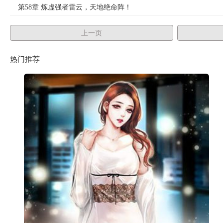
第58章 炼虚强者雷云，天地绝命阵！
第59章 饕餮根骨，陈长生：你想被做成什么口味？
上一页
第60章 死不瞑目的雷山，两团口水引起的血战
热门推荐
第61章 十万大山的禁忌，短暂的瞬间
第62章 “大推演术”，寻人之旅结束
第63章 昆仑圣子姜不凡，麻烦上门了
第64章 破译补天膏，陈长生跑路了
第65章 一千万里的陪伴，曾经的小和尚
第66章 不详再现，为故人送葬
第67章 故人辞别，三百二十年的沉睡
第68章 意料之外的变化，陈长生“浇蛋”生活
第69章 天骄大会，陈长生：我是送葬人的徒弟？